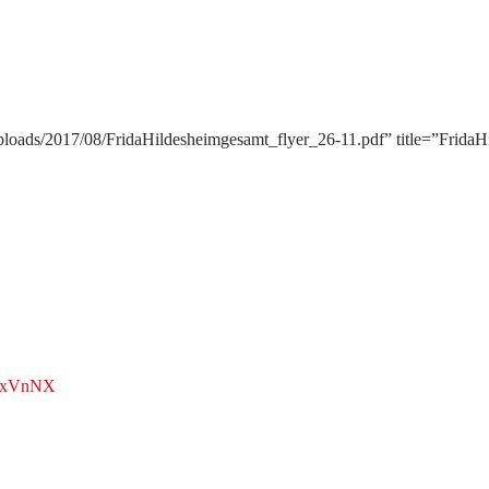
/uploads/2017/08/FridaHildesheimgesamt_flyer_26-11.pdf” title=”Frida
JoxVnNX